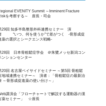
egional EVENITY Summit ～Imminent Fracture
Riskを考察する～ 座長・司会
第29回 知多半島整形外科連携セミナー 演
者 “いつ、何を使うか”で差がつく -骨形成促
進薬の選択とシークエンス戦略-
第28回 日本骨粗鬆症学会 ＠朱鷺メッセ新潟コン
ベンションセンター
第20回 名古屋ベイサイドセミナー ～第5回 骨粗鬆
症地域連携セミナー～ 演者：「骨粗鬆症の最新治
療 ～骨形成促進薬の使い分け～」
Web講演会「フローチャートで解説する運動器の漢
方薬セミナー」 ☆座長