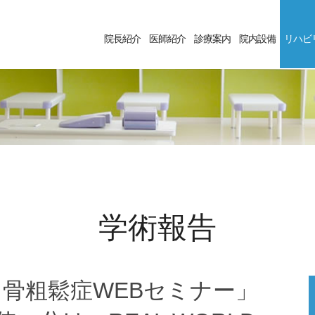
院長紹介
医師紹介
診療案内
院内設備
リハビ
学術報告
ロ骨粗鬆症WEBセミナー」