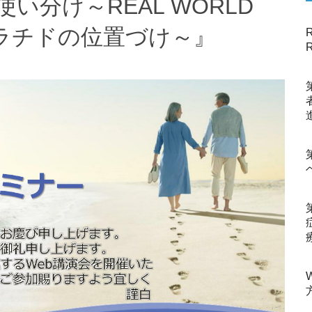
い分け～REAL WORLD
パラチドの位置づけ～』
R