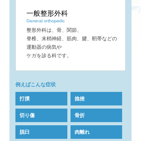
一般整形外科
General orthopedic
整形外科は、骨、関節、
脊椎、末梢神経、筋肉、腱、靭帯などの
運動器の
病気や
ケガを診る科です。
例えばこんな症状
打撲
捻挫
切り傷
骨折
脱臼
肉離れ