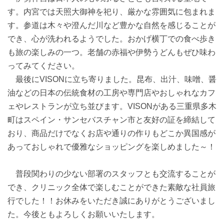
す。内宮では天照大御神を祀り、厳かな雰囲気に包まれま
す。参道は木々や澄んだ川など豊かな自然を感じることが
でき、心が洗われるようでした。おかげ横丁での食べ歩き
も旅の楽しみの一つ。老舗の赤福や伊勢うどんもぜひ味わ
ってみてください。
最後にVISONに立ち寄りました。昆布、出汁、味噌、醤
油などの日本の伝統食材の工房や専門店やおしゃれなカフ
ェやレストランが立ち並びます。VISONがある三重県多木
町はスペイン・サンセバスチャン市と友好の証を締結して
おり、商品だけでなくお店や通りの作りもどこか異国感が
あっておしゃれで優雅なショッピングを楽しめました～！
普段関わりの少ない部署のスタッフとも交流することが
でき、クリニック全体で楽しむことができた素敵な社員旅
行でした！！お休みをいただき誠にありがとうございまし
た。今後ともよろしくお願いいたします。